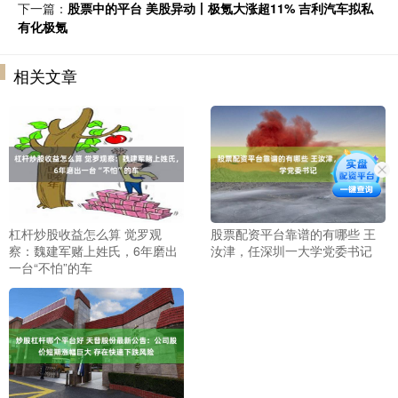
下一篇：
股票中的平台 美股异动丨极氪大涨超11% 吉利汽车拟私
有化极氪
相关文章
杠杆炒股收益怎么算 觉罗观
股票配资平台靠谱的有哪些 王
察：魏建军赌上姓氏，6年磨出
汝津，任深圳一大学党委书记
一台“不怕”的车