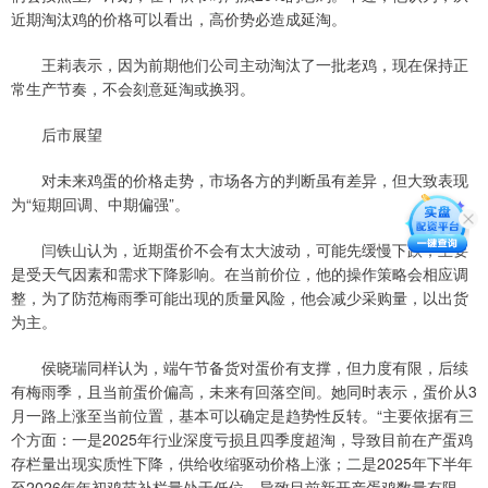
近期淘汰鸡的价格可以看出，高价势必造成延淘。
王莉表示，因为前期他们公司主动淘汰了一批老鸡，现在保持正
常生产节奏，不会刻意延淘或换羽。
后市展望
对未来鸡蛋的价格走势，市场各方的判断虽有差异，但大致表现
为“短期回调、中期偏强”。
闫铁山认为，近期蛋价不会有太大波动，可能先缓慢下跌，主要
是受天气因素和需求下降影响。在当前价位，他的操作策略会相应调
整，为了防范梅雨季可能出现的质量风险，他会减少采购量，以出货
为主。
侯晓瑞同样认为，端午节备货对蛋价有支撑，但力度有限，后续
有梅雨季，且当前蛋价偏高，未来有回落空间。她同时表示，蛋价从3
月一路上涨至当前位置，基本可以确定是趋势性反转。“主要依据有三
个方面：一是2025年行业深度亏损且四季度超淘，导致目前在产蛋鸡
存栏量出现实质性下降，供给收缩驱动价格上涨；二是2025年下半年
至2026年年初鸡苗补栏量处于低位，导致目前新开产蛋鸡数量有限，