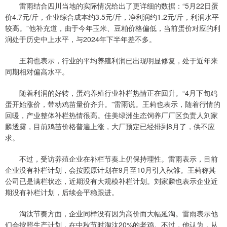
雷雨结合四川当地的实际情况给出了更详细的数据：“5月22日蛋
价4.7元/斤，企业综合成本约3.5元/斤，净利润约1.2元/斤，利润水平
较高。”他补充道，由于今年玉米、豆粕价格偏低，当前蛋价对应的利
润处于历史中上水平，与2024年下半年差不多。
王莉也表示，行业的平均养殖利润已出现明显修复，处于近年来
同期相对偏高水平。
随着利润的好转，蛋鸡养殖行业补栏热情正在回升。“4月下旬鸡
蛋开始涨价，带动鸡苗量价齐升。”雷雨说。王莉也表示，随着行情的
回暖，产业整体补栏热情很高。佳美绿洲生态饲养厂厂区负责人刘家
麟透露，目前鸡苗价格普遍上涨，大厂预定已经排到8月了，供不应
求。
不过，受访养殖企业在补栏节奏上仍保持理性。雷雨表示，目前
企业没有补栏计划，会按照原计划在9月至10月引入秋雏。王莉称其
公司已是满栏状态，近期没有大规模补栏计划。刘家麟也表示企业近
期没有补栏计划，后续会平稳跟进。
淘汰节奏方面，企业同样没有因为高价而大幅延淘。雷雨表示他
们会按照生产计划，在中秋节时淘汰20%的老鸡。不过，他认为，从