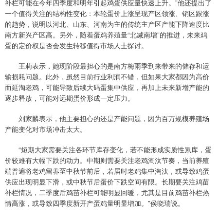
补栏可能在今年四季度和明年引起鸡蛋供应量快速上升。”他还提出了
一个值得关注的结构性变化：本轮蛋价上涨呈现产区领涨、销区跟涨
的趋势，说明以河北、山东、河南为主的传统主产区产能下降速度比
南方新兴产区高。另外，随着蛋鸡养殖量“北减南增”的推进，未来鸡
蛋的定价权是否会发生转移值得市场人士探讨。
王莉表示，她现阶段最担心的是南方梅雨季到来带来的储存和运
输损耗问题。此外，虽然目前行业利润不错，但如果大家都因为高价
而延淘老鸡，可能导致后续大码蛋集中供应，再加上未来新增产能的
逐步释放，可能对远期蛋价形成一定压力。
刘家麟表示，他主要担心的还是产能问题，因为百万规模养殖场
产能变化对市场冲击太大。
“短期大家需要关注各环节库存变化，若不能形成实质性累库，蛋
价较难有大幅下跌的动力。中期则需要关注老鸡淘汰节奏，当前养殖
端普遍将老鸡留养至中秋节前后，若届时老鸡集中淘汰，或导致鸡蛋
供应出现明显下滑，或中秋节后蛋价下跌空间有限。长期要关注鸡苗
补栏情况，二季度后鸡苗补栏可能明显回暖，尤其是目前鸡苗补栏热
情高涨，或导致四季度新开产蛋鸡量明显增加。”侯晓瑞说。