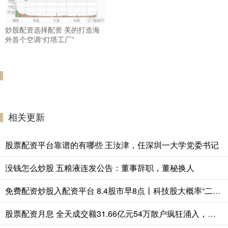
炒股配资选择配资 美的打造海
外首个空调“灯塔工厂”
相关更新
股票配资平台靠谱的有哪些 王汝津，任深圳一大学党委书记
没钱怎么炒股 五粮液连发公告：董事辞职，董秘换人
免费配资炒股入配资平台 8.4股市早8点丨科技股大概率“二次起跳！
股票配资月息 全天成交额31.66亿元54万散户疯狂涌入，中国西电的“特高压盛宴”才刚刚开始？