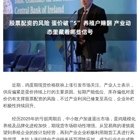
近期，鸡蛋期现货价格联袂上涨引发市场关注。产业人士表示，
供应偏紧是蛋价持续上行的主要原因。短期产能低位、库存偏低对蛋
价仍有支撑股票配资的风险，不过产业利润已修复至高位，企业补栏
积极性持续回升。
经历2025年的亏损周期后，中小散户加速退出市场，蛋鸡规模化
养殖及品牌化进程加快，期现货市场联动性增强。从贸易商的谨慎观
望到养殖企业的按计划经营，再到产业企业积极利用期货工具进行风
险管理，本轮上涨行情中产业链各环节理性应对，成为行业走向成熟