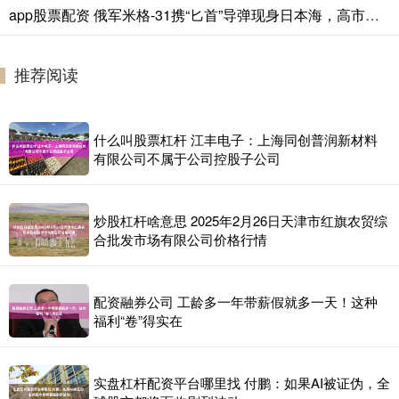
app股票配资 俄军米格-31携“匕首”导弹现身日本海，高市早苗彻底慌了，日本真防不住？
推荐阅读
什么叫股票杠杆 江丰电子：上海同创普润新材料
有限公司不属于公司控股子公司
炒股杠杆啥意思 2025年2月26日天津市红旗农贸综
合批发市场有限公司价格行情
配资融券公司 工龄多一年带薪假就多一天！这种
福利“卷”得实在
实盘杠杆配资平台哪里找 付鹏：如果AI被证伪，全