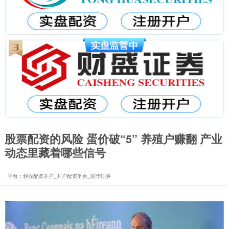
股票配资的风险 蛋价破“5” 养殖户赚翻 产业
动态里藏着哪些信号
平台：炒股配资开户_开户配资平台_联华证券