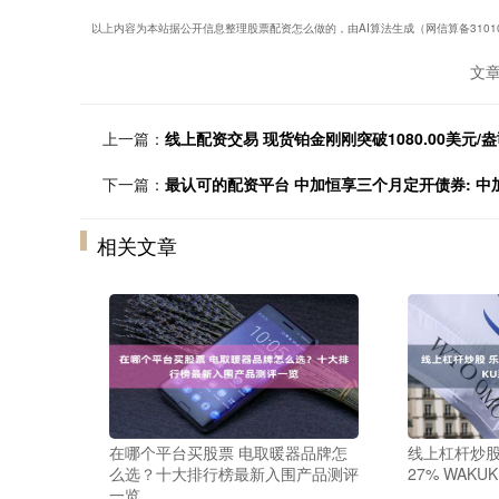
以上内容为本站据公开信息整理股票配资怎么做的，由AI算法生成（网信算备3101043
文
上一篇：
线上配资交易 现货铂金刚刚突破1080.00美元/盎
下一篇：
最认可的配资平台 中加恒享三个月定开债券: 
相关文章
在哪个平台买股票 电取暖器品牌怎
线上杠杆炒股
么选？十大排行榜最新入围产品测评
27% WAK
一览