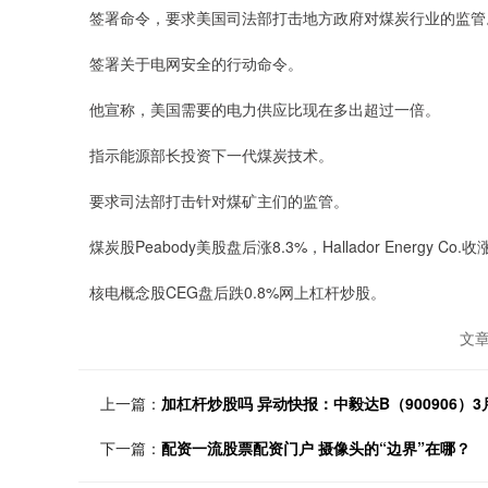
签署命令，要求美国司法部打击地方政府对煤炭行业的监管
签署关于电网安全的行动命令。
他宣称，美国需要的电力供应比现在多出超过一倍。
指示能源部长投资下一代煤炭技术。
要求司法部打击针对煤矿主们的监管。
煤炭股Peabody美股盘后涨8.3%，Hallador Energy Co.收
核电概念股CEG盘后跌0.8%网上杠杆炒股。
文
上一篇：
加杠杆炒股吗 异动快报：中毅达B（900906）3
下一篇：
配资一流股票配资门户 摄像头的“边界”在哪？