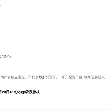
。
涨7.24%。
章为作者独立观点，不代表炒股配资开户_开户配资平台_联华证券观点
月28日13点5分触及跌停板