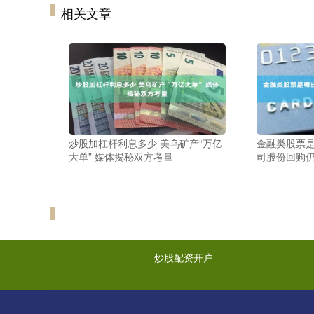
相关文章
炒股加杠杆利息多少 美乌矿产“万亿
金融类股票是
大单” 媒体揭秘双方考量
司股份回购
炒股配资开户