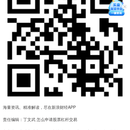
海量资讯、精准解读，尽在新浪财经APP
责任编辑：丁文武 怎么申请股票杠杆交易