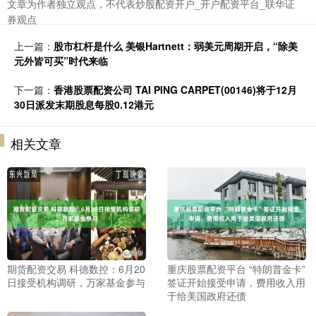
文章为作者独立观点，不代表炒股配资开户_开户配资平台_联华证
券观点
上一篇：
股市杠杆是什么 美银Hartnett：弱美元周期开启，“除美
元外皆可买”时代来临
下一篇：
香港股票配资公司 TAI PING CARPET(00146)将于12月
30日派发末期股息每股0.12港元
相关文章
期货配资交易 科德数控：6月20
重庆股票配资平台 “特朗普金卡”
日接受机构调研，万家基金参与
签证开始接受申请，费用收入用
于给美国政府还债