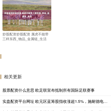
炒股配资炒股配资 属虎不能带
三样东西_物品_金属链_生活
相关更新
股票配资什么意思 欧足联宣布抵制所有国际足联赛事
实盘配资平台网址 欧元区蓝筹股指收涨超1.5%，施耐德电气收涨超10.8%，英飞凌涨超9.1%，阿斯麦涨5.7%