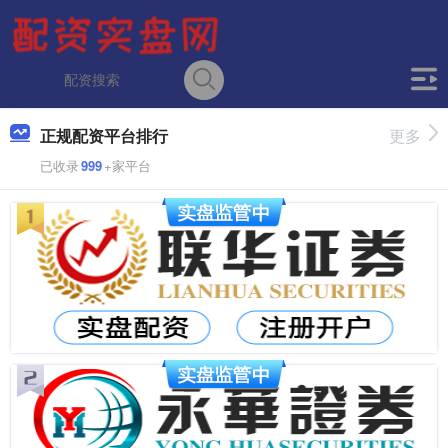
正规配资平台排行
更多
已收录
999
+家平台