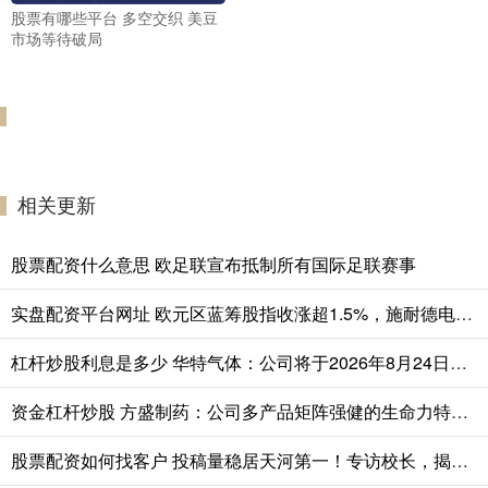
股票有哪些平台 多空交织 美豆
市场等待破局
相关更新
股票配资什么意思 欧足联宣布抵制所有国际足联赛事
实盘配资平台网址 欧元区蓝筹股指收涨超1.5%，施耐德电气收涨超10.8%，英飞凌涨超9.1%，阿斯麦涨5.7%
杠杆炒股利息是多少 华特气体：公司将于2026年8月24日召开2026年第四次临时股东会
资金杠杆炒股 方盛制药：公司多产品矩阵强健的生命力特征正逐步显现，整体基本面稳健发展
股票配资如何找客户 投稿量稳居天河第一！专访校长，揭秘文明出行教育的创新密码