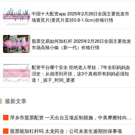
中国十大配资app 2025年2月26日全国主要批发市
场黄芪片(黄芪片直径0.8-1.0cm)价格行情
股票交易如何加杠杆 2025年2月26日全国主要批发
市场高辣小椒（新一代）价格行情
配资平台哪个安全 拒绝老人带娃，7年全职妈妈血
泪史：从崩溃到开挂，这3个真相所有妈妈必须知
道！_孩子_时间_婆婆
最新文章
萍乡市股票配资 一天出台五项反制措施，中美摩擦转向科技供应链
股票能加杠杆吗 太龙药业：公司未发生逾期担保事项