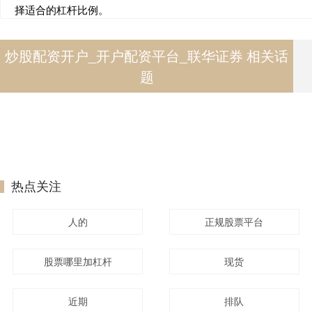
择适合的杠杆比例。
炒股配资开户_开户配资平台_联华证券 相关话
题
热点关注
人的
正规股票平台
股票哪里加杠杆
现货
近期
排队