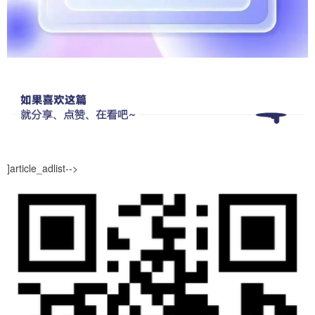
]article_adlist-->