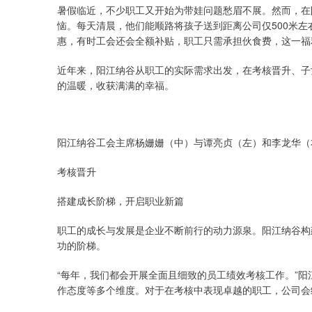
暑假临近，不少职工又开始为带娃问题愁眉不展。然而，在
恼。每天清晨，他们能顺路将孩子送到距离公司仅500米
惠，有时工会还会全额补贴，职工只需承担伙食费，这一福
近年来，阳江纳谷从职工的实际需求出发，在考核晋升、子
的温暖，收获满满的幸福。
阳江纳谷工会主席杨姗姗（中）与谭亮贞（左）和李龙华（
考核晋升
搭建成长阶梯，开启职业新篇
职工的成长与发展是企业不断前行的动力源泉。阳江纳谷构
功的阶梯。
“每年，我们都会开展全面且细致的员工绩效考核工作。”
作态度等多个维度。对于在考核中表现卓越的职工，公司会