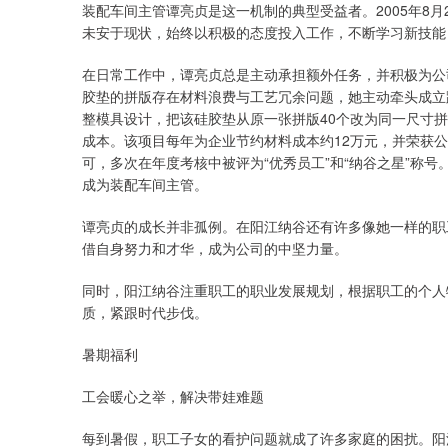
装配车间主管谭亮贞是这一机制的典型受益者。2005年8
未安于现状，始终以积极的态度投入工作，不断学习新技能
在日常工作中，谭亮贞总是主动承担额外任务，并积极为公
胶垫的拼版存在材料浪费与工艺冗余问题，她主动牵头成立
整模具设计，把该硅胶垫从原一张拼版40个改为同一尺寸
成本。该项目每年为企业节约材料成本约12万元，并荣获公
可，多次在年度考核中被评为“优秀员工”和“纳谷之星”称
成为装配车间主管。
谭亮贞的成长并非孤例。在阳江纳谷还有许多像她一样的职
借自身努力和才华，成为公司的中坚力量。
同时，阳江纳谷注重职工的职业发展规划，根据职工的个人
质，紧跟时代步伐。
暑期福利
工会暖心之举，解决带娃难题
每到暑假，职工子女的看护问题就成了许多家庭的困扰。阳