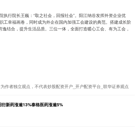
院执行院长王巍：“取之社会，回报社会”。阳江纳谷发挥外资企业优
职工幸福画卷，同时成为外企在国内加强工会建设的典范。搭建成长阶
导劳逸结合，提升生活品质。三位一体，全面打造暖心工会、有为工会，
章为作者独立观点，不代表炒股配资开户_开户配资平台_联华证券观点
昭衍新药涨逾13%泰格医药涨逾5%