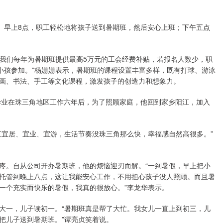
子。早上8点，职工轻松地将孩子送到暑期班，然后安心上班；下午五点
。我们每年为暑期班提供最高5万元的工会经费补贴，若报名人数少，职
小孩参加。”杨姗姗表示，暑期班的课程设置丰富多样，既有打球、游泳
画、书法、手工等文化课程，激发孩子的创造力和想象力。
学毕业在珠三角地区工作六年后，为了照顾家庭，他回到家乡阳江，加入
江宜居、宜业、宜游，生活节奏没珠三角那么快，幸福感自然高很多。”
疼。自从公司开办暑期班，他的烦恼迎刃而解。“一到暑假，早上把小
托管到晚上八点，这让我能安心工作，不用担心孩子没人照顾。而且暑
一个充实而快乐的暑假，我真的很放心。”李龙华表示。
大一，儿子读初一。“暑期班真是帮了大忙。我女儿一直上到初三，儿
把儿子送到暑期班。”谭亮贞笑着说。