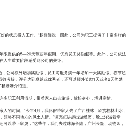
更好的状态投入工作。”杨姗姗说，因此，公司为职工提供了丰富多样的
年限提供的5—20天带薪年假期、优秀员工奖励假等。此外，公司依法
在人生重要阶段感受到公司的关怀。
开始，公司额外增加奖励假，员工每服务满一年增加一天奖励假。春节还
绩效考核，评分达到卓越或优秀者，还可以额外奖励1天或者2天奖励
”杨姗姗介绍道。
许多职工利用假期，带着家人出去旅游，放松身心，增进亲情。
家人的时间。“今年4月，我休假带家人去了广西桂林，欣赏桂林山水，
，领略不同地方的风土人情。”谭亮贞讲起出游经历，脸上洋溢着幸
还可以带上家属，“这些年，我们去过珠海长隆，广州长隆、动物园，