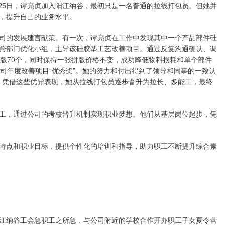
月25日，谭亮贞加入阳江纳谷，最初只是一名普通的拉线打包员。但她并
，提升自己的业务水平。
司的发展建言献策。有一次，谭亮贞在工作中发现其中一个产品部件硅
跨部门优化小组，主导该硅胶垫工艺改善项目。通过反复沟通确认、调
拼版70个，同时保持一张拼版价格不变，成功降低物料损耗和单个部件
司年度改善项目“优秀奖”。她的努力和付出得到了领导和同事的一致认
号。凭借这些优异表现，她从拉线打包员逐步晋升为拉长、多能工，最终
工，通过公司的考核晋升机制实现职业梦想。他们从基层岗位起步，凭
特点和职业目标，提供个性化的培训和指导，助力职工不断提升综合素
江纳谷工会急职工之所急，与公司附近的学校合作开办职工子女夏令营