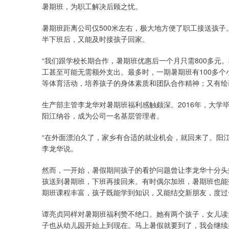
暑期班，为职工解决后顾之忧。
暑期班距离公司仅500米左右，极大地方便了职工接送孩
半下班后，又能及时接孩子回家。
“我们跟学校长期合作，暑期班优惠后一个月只需800多元
工甚至可能无需额外支出。最多时，一期暑期班有100多个
等体育活动，培养孩子的身体素质和团队合作精神；又有绘
生产部主管李龙华对暑期班福利感触颇深。2016年，大
阳江纳谷，成为公司一名基层管理者。
“在外面漂泊久了，家乡有合适的就业机会，就回来了。阳
李龙华说。
然而，一开始，暑假期间孩子的看护问题曾让李龙华十分头
孩送到暑期班，下班再接回来。有时偶尔加班，暑期班也能
期班课程丰富，孩子既能学到知识，又能结交新朋友，度过
谭亮贞同样对暑期班福利赞不绝口。她有两个孩子，女儿读
子也从幼儿园开始上到现在。马上暑假就要到了，我会继续