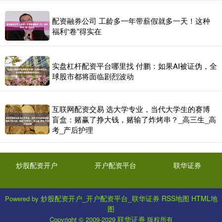
配资融券公司 工龄多一年带薪假就多一天！这种
福利“卷”得实在
实盘杠杆配资平台哪里找 付鹏：如果AI被证伪，全
球股市都将面临剧烈波动
互联网配资交易 选大学专业，当代大学生的赛博
盲盒：赌赢了挣大钱，赌输了炸烤串？_高三生_高
考_产后护理
炒股配资开户
开户配资平台
联华证券
炒股配资开户_开户配资平台_联华证券
RSS地图
HTML地
Powered by
图
联华证券
Copyright
© 2009-2029
版权所有