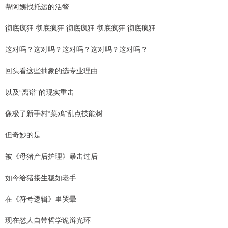
帮阿姨找托运的活鳖
彻底疯狂 彻底疯狂 彻底疯狂 彻底疯狂 彻底疯狂
这对吗？这对吗？这对吗？这对吗？这对吗？
回头看这些抽象的选专业理由
以及“离谱”的现实重击
像极了新手村“菜鸡”乱点技能树
但奇妙的是
被《母猪产后护理》暴击过后
如今给猪接生稳如老手
在《符号逻辑》里哭晕
现在怼人自带哲学诡辩光环