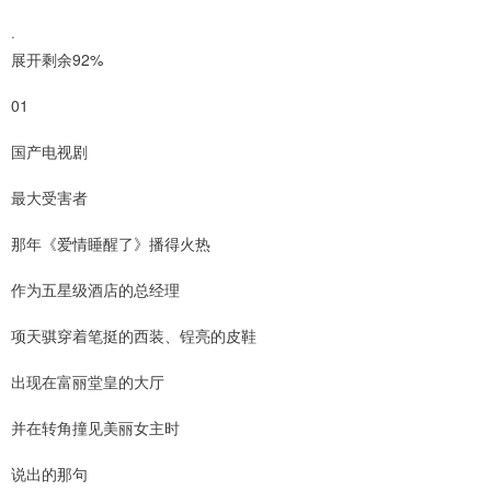
·
展开剩余92%
01
国产电视剧
最大受害者
那年《爱情睡醒了》播得火热
作为五星级酒店的总经理
项天骐穿着笔挺的西装、锃亮的皮鞋
出现在富丽堂皇的大厅
并在转角撞见美丽女主时
说出的那句