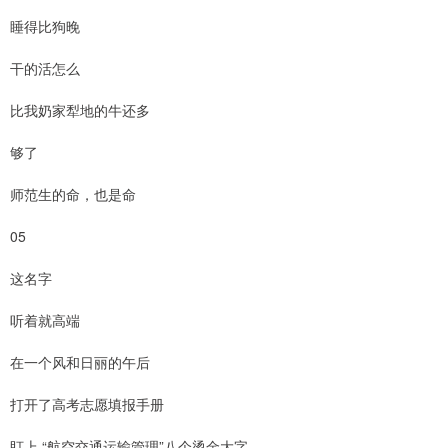
睡得比狗晚
干的活怎么
比我奶家犁地的牛还多
够了
师范生的命，也是命
05
这名字
听着就高端
在一个风和日丽的午后
打开了高考志愿填报手册
盯上 “航空交通运输管理”八个烫金大字，