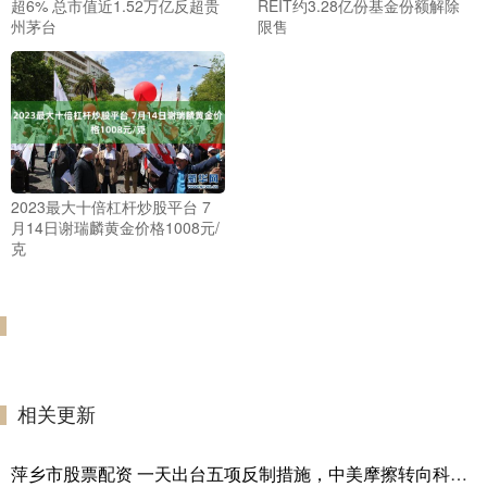
超6% 总市值近1.52万亿反超贵
REIT约3.28亿份基金份额解除
州茅台
限售
2023最大十倍杠杆炒股平台 7
月14日谢瑞麟黄金价格1008元/
克
相关更新
萍乡市股票配资 一天出台五项反制措施，中美摩擦转向科技供应链