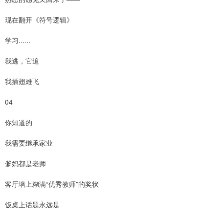
现在翻开《符号逻辑》
学习......
我逃，它追
我插翅难飞
04
你知道的
我需要继承家业
爹妈都是老师
客厅墙上糊满“优秀教师”的奖状
饭桌上话题永远是