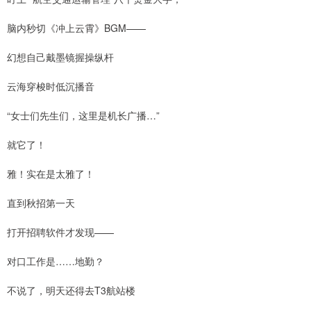
脑内秒切《冲上云霄》BGM——
幻想自己戴墨镜握操纵杆
云海穿梭时低沉播音
“女士们先生们，这里是机长广播…”
就它了！
雅！实在是太雅了！
直到秋招第一天
打开招聘软件才发现——
对口工作是……地勤？
不说了，明天还得去T3航站楼