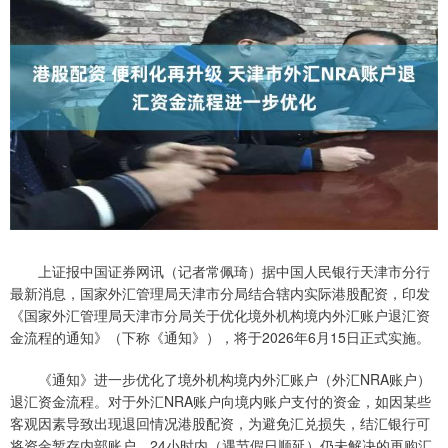
上证报中国证券网讯（记者常佩琦）据中国人民银行天津市分行
最新消息，国家外汇管理局天津市分局结合辖内实际港股配资，印发
《国家外汇管理局天津市分局关于优化境外机构境内外汇账户退汇资
金流程的通知》（下称《通知》），将于2026年6月15日正式实施。
《通知》进一步优化了境外机构境内外汇账户（外汇NRA账户）
退汇资金流程。对于外汇NRA账户向境内账户支付的资金，如因某些
客观因素导致出现退回情况港股配资，为避免汇兑损失，结汇银行可
将资金暂存内部账户，24小时内（遇节假日顺延）仍未解决的再购汇