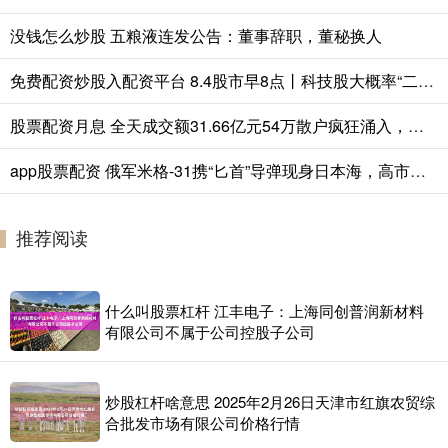
没钱怎么炒股 五粮液连发公告：董事辞职，董秘换人
免费配资炒股入配资平台 8.4股市早8点丨科技股大概率“二次起跳！
股票配资月息 全天成交额31.66亿元54万散户疯狂涌入，中国西电的“特高压盛宴”才刚刚开始？
app股票配资 俄军米格-31携“匕首”导弹现身日本海，高市早苗彻底慌了，日本真防不住？
推荐阅读
什么叫股票杠杆 江丰电子：上海同创普润新材料
有限公司不属于公司控股子公司
炒股杠杆啥意思 2025年2月26日天津市红旗农贸综
合批发市场有限公司价格行情