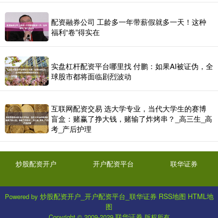
配资融券公司 工龄多一年带薪假就多一天！这种
福利“卷”得实在
实盘杠杆配资平台哪里找 付鹏：如果AI被证伪，全
球股市都将面临剧烈波动
互联网配资交易 选大学专业，当代大学生的赛博
盲盒：赌赢了挣大钱，赌输了炸烤串？_高三生_高
考_产后护理
炒股配资开户
开户配资平台
联华证券
炒股配资开户_开户配资平台_联华证券
RSS地图
HTML地
Powered by
图
联华证券
Copyright
© 2009-2029
版权所有