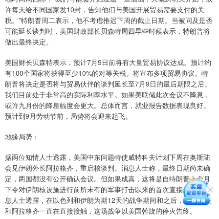
许每天给不同国家发10封，告知他们与美国开展贸易需要支付的关
税。”特朗普周二表示，他不考虑推迟下周的截止日期。当被问及是否
可能延长谈判时，美国财政部长贝森特周四早些时候表示，特朗普将
做出最终决定。
美国财长贝森特表示，预计7月9日前将有大量贸易协议达成。预计约
有100个国家将获得至少10%的对等关税。将宣布多项贸易协议。特
朗普将决定是否将与贸易伙伴的谈判延长至7月9日的最后期限之后。
我们目前处于非常高的实际利率水平。如果美联储此次会议不降息，
或许九月份的降息幅度会更大。总体而言，就业报告数据表现良好。
预计到9月劳动节前，局势将会迎来起飞。
地缘局势：
据两位知情人士透露，美国中东问题特使威特科夫计划下周在奥斯陆
会见伊朗外长阿拉格齐，重启核谈判。消息人士称，最终日期尚未确
定，两国都没有公开确认会议。但如果成真，这将是自特朗普上个月
下令对伊朗核设施进行前所未有的军事打击以来的首次直接会谈。消
息人士透露，在以色列和伊朗为期12天的战争期间和之后，威特科夫
和阿拉格齐一直在直接接触，这场战争以美国斡旋的停火告终。