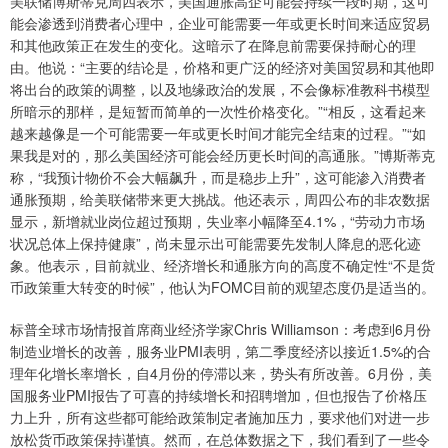
美联储博斯蒂克周四表示，美国通胀高企可能会持续一段时期，这可
能会渗透到消费者心理中，企业可能需要一年或更长时间来适应贸易
和其他政策正在发生的变化。这暗示了在降息前需要保持耐心的理
由。他说：“主要的结论是，价格和更广泛的经济对美国贸易和其他即
将出台的政策的调整，以及地缘政治的发展，不会像标准教科书模型
所暗示的那样，是短暂而简单的一次性价格变化。”“相反，这看起来
越来越像是一个可能需要一年或更长时间才能完全结束的过程。”“如
果我是对的，那么美国经济可能会经历更长时间的高通胀。”博斯蒂克
称，“我预计物价不会大幅飙升，而是稳步上升”，这可能渗入消费者
通胀预期，给美联储带来更大挑战。他还表示，周四公布的非农数据
显示，新增就业岗位超过预期，失业率小幅降至4.1%，“劳动力市场
状况总体上保持健康”，尚未显示出可能需要先发制人降息的恶化迹
象。他表示，目前就业、经济增长和通胀方向的高度不确定性“不是货
币政策重大转变的时候”，他认为FOMC目前的观望态度仍是适当的。
标普全球市场情报首席商业经济学家Chris Williamson：考虑到6月份
制造业增长的改善，服务业PMI表明，第二季度经济以接近1.5%的合
理年化增长率增长，自4月份的停滞以来，势头有所改善。6月份，美
国服务业PMI报告了可喜的持续增长和招聘增加，但也报告了价格压
力上升，所有这些都可能给政策制定者施加压力，要求他们对进一步
放松货币政策保持谨慎。然而，在总体数据之下，我们看到了一些令