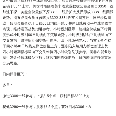
金价最高上探3363一线后震荡回落，欧盘时段金价维持震荡下行逐步
企稳于3344上方。美盘时段随着美非农就业数据公布金价自3350一线
加速下探，美盘金价最低下探3311一线后扩大反弹形成3338一线回踩
走势。周五凌晨金价逐步陷入3322-3334收窄区间整理。日线录得阴
线，短期金价企稳于日线60日均线一线，整体日线移动平均线呈收窄
表现，维持震荡趋势指引参考。小时级别显示，短期金价破位下行再
度形成小时级别60日均线向下突破走势，小时级别移动平均线呈向下
交叉发散，维持短期偏空指引参考。四小时级别显示，当前金价企稳
于四小时40日均线支撑位价格上方，逐步陷入短期支撑位整理走势，
四小时短期指标呈向下交叉维持四小时级别见顶参考。美非农就业数
据引发金价短线破位下行，继续加剧震荡走势，日内谨慎维持偏震荡
交易思路。
日内操作区间：
多单：
激进3309一线参与，止损3-5个点，获利目标3320上方
稳健3290一线参与，质素那-5个点，获利目标3306上方