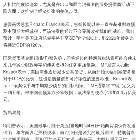
人担忧的疲软迹象，尤其是在出口和面向消费者的服务提供商活动下
降方面，这抑制了经济扩张的整体步伐。
惠誉高级总监Richard Francis表示，惠誉长期以来一直在基准财政预
测中预期大幅减税，而该法案的通过不会显著改变我们的基准。我们
预计，明年美国政府总赤字将升至GDP的7%以上，到2026年债务比
将接近GDP的120%。
国际货币基金组织(IMF)警告称，即将通过的特朗普税法案可能会使未
来几年减少财政赤字和债务负担的任务更加复杂。IMF发言人Julie
Kozack表示，美国需要逐步减少公共借贷，从而开始大幅削减债务相
对于GDP的比例，这也是衡量债务可持续性的重要标准。Kozack表
示：“该案似乎与中期减少债务的目标相悖。”IMF通常将“中期”定义为
三到五年。根据国会预算办公室数据，该法案将使赤字增加3.3万亿美
元。
贸易局势：
特朗普表示，美国最早可能于周五(当地时间4日)开始向贸易伙伴发送
信函，单方面设定关税税率，而7月9日是谈判的最后期限。特朗普当
地时间周四称：“我们可能会开始发送一些信函，大概从明天开始，或