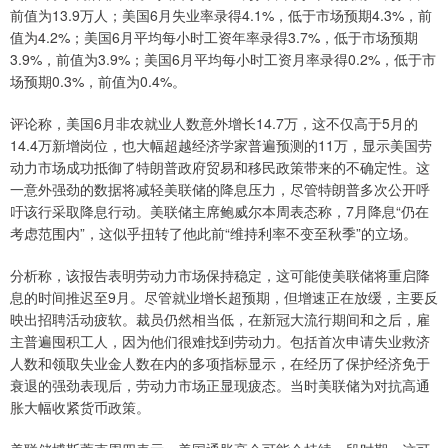
前值为13.9万人；美国6月失业率录得4.1%，低于市场预期4.3%，前
值为4.2%；美国6月平均每小时工资年率录得3.7%，低于市场预期
3.9%，前值为3.9%；美国6月平均每小时工资月率录得0.2%，低于市
场预期0.3%，前值为0.4%。
评论称，美国6月非农就业人数意外增长14.7万，这不仅高于5月的
14.4万新增岗位，也大幅超越经济学家普遍预测的11万，显示美国劳
动力市场成功抵御了特朗普政府贸易和移民政策带来的不确定性。这
一意外强劲的数据将减轻美联储的降息压力，尽管特朗普多次公开呼
吁该行采取降息行动。美联储主席鲍威尔本周表态称，7月降息“仍在
考虑范围内”，这似乎扭转了他此前“维持利率不变至秋季”的立场。
分析称，该报告表明劳动力市场保持稳定，这可能使美联储将重启降
息的时间推迟至9月。尽管就业增长超预期，但增速正在放缓，主要反
映出招聘活动疲软。裁员仍然相当低，在新冠大流行期间和之后，雇
主普遍囤积工人，因为他们很难找到劳动力。包括首次申请失业救济
人数和领取失业金人数在内的多项指标显示，在经历了保护经济免于
衰退的强劲表现后，劳动力市场正显现疲态。当时美联储为对抗高通
胀大幅收紧货币政策。