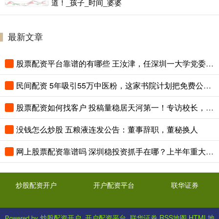
道！_孩子_时间_婆婆
最新文章
股票配资平台靠谱的有哪些 王汝津，任深圳一大学党委书记
民间配资 5年吸引55万中医粉，这家书院计划把免费公益课继续办下去
股票配资如何找客户 投稿量稳居天河第一！专访校长，揭秘文明出行教育的创新密码
没钱怎么炒股 五粮液连发公告：董事辞职，董秘换人
网上股票配资靠谱吗 深圳稳投资抓手在哪？上半年重大项目投资进度超五成
炒股配资开户
开户配资平台
联华证券
炒股配资开户_开户配资平台_联华证券
RSS地图
HTML地
Powered by