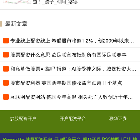
道！_孩子_时间_婆婆
最新文章
专业线上配资线上 希腊股市涨超1.2%，创2009年以来收盘新高，意大利银行板块涨1.7%，法国股指涨超0.9%
股票配资什么意思 欧足联宣布抵制所有国际足联赛事
和私募做股票可靠吗 报道：AI股受挫之际，城堡投资大举买入前OpenAI研究员旗下基金持仓
股市配资利器 英国两年期国债收益率跌超11个基点
互联网配资网站 德国今年高温 相关死亡人数创近十年来新高
炒股配资开户
开户配资平台
联华证券
炒股配资开户_开户配资平台_联华证券
RSS地图
HTML地
Powered by