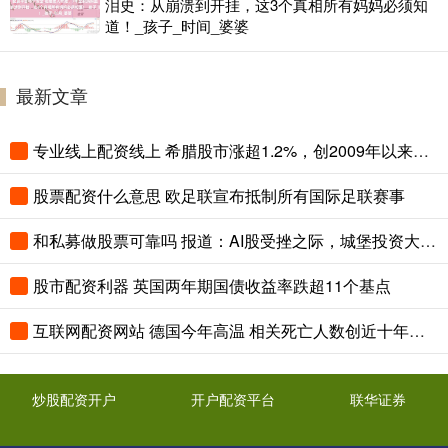
泪史：从崩溃到开挂，这3个真相所有妈妈必须知
道！_孩子_时间_婆婆
最新文章
专业线上配资线上 希腊股市涨超1.2%，创2009年以来收盘新高，意大利银行板块涨1.7%，法国股指涨超0.9%
股票配资什么意思 欧足联宣布抵制所有国际足联赛事
和私募做股票可靠吗 报道：AI股受挫之际，城堡投资大举买入前OpenAI研究员旗下基金持仓
股市配资利器 英国两年期国债收益率跌超11个基点
互联网配资网站 德国今年高温 相关死亡人数创近十年来新高
炒股配资开户
开户配资平台
联华证券