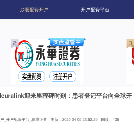
炒股配资开户
开户配资平台
uralink迎来里程碑时刻：患者登记平台向全球开
户_开户配资平台_联华证券
更新：2025-04-05 23:52:29
阅读：135