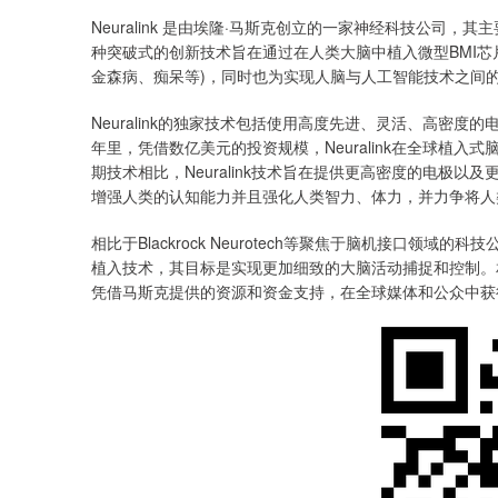
Neuralink 是由埃隆·马斯克创立的一家神经科技公司，其主要目标是
种突破式的创新技术旨在通过在人类大脑中植入微型BMI
金森病、痴呆等)，同时也为实现人脑与人工智能技术之间的
Neuralink的独家技术包括使用高度先进、灵活、高密度
年里，凭借数亿美元的投资规模，Neuralink在全球植
期技术相比，Neuralink技术旨在提供更高密度的电极以及
增强人类的认知能力并且强化人类智力、体力，并力争将人
相比于Blackrock Neurotech等聚焦于脑机接口领域的
植入技术，其目标是实现更加细致的大脑活动捕捉和控制。相比Blac
凭借马斯克提供的资源和资金支持，在全球媒体和公众中获