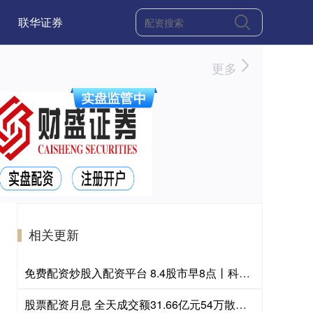
联华证券
更多
相关更新
免费配资炒股入配资平台 8.4股市早8点丨科技股大概率“二次起跳！
股票配资月息 全天成交额31.66亿元54万散户疯狂涌入，中国西电的“特高压盛宴”才刚刚开始？