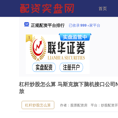
首页
正规配资平台排行
已收录
999
+家平台
杠杆炒股怎么算 马斯克旗下脑机接口公司Ne
放
杠杆炒股怎么算
作者：股票配资房
平台：炒股配资开