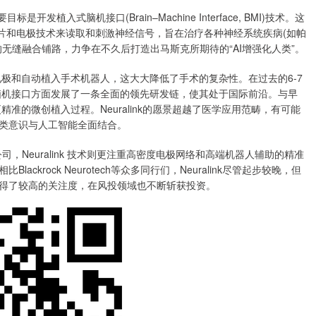
开发植入式脑机接口(Brain–Machine Interface, BMI)技术。这
芯片和电极技术来读取和刺激神经信号，旨在治疗各种神经系统疾病(如帕
无缝融合铺路，力争在不久后打造出马斯克所期待的“AI增强化人类”。
的电极和自动植入手术机器人，这大大降低了手术的复杂性。在过去的6-7
入式脑机接口方面发展了一条全面的领先研发链，使其处于国际前沿。与早
更精准的微创植入过程。Neuralink的愿景超越了医学应用范畴，有可能
类意识与人工智能全面结合。
科技公司，Neuralink 技术则更注重高密度电极网络和高端机器人辅助的精准
krock Neurotech等众多同行们，Neuralink尽管起步较晚，但
得了较高的关注度，在风投领域也不断斩获投资。