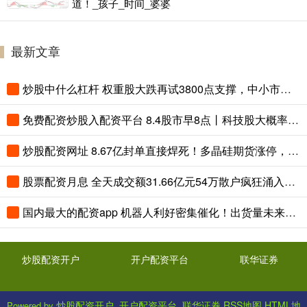
道！_孩子_时间_婆婆
最新文章
炒股中什么杠杆 权重股大跌再试3800点支撑，中小市值股反弹悬殊涨多跌少
免费配资炒股入配资平台 8.4股市早8点丨科技股大概率“二次起跳！
炒股配资网址 8.67亿封单直接焊死！多晶硅期货涨停，光伏“硅王”通威股份绝地反击
股票配资月息 全天成交额31.66亿元54万散户疯狂涌入，中国西电的“特高压盛宴”才刚刚开始？
国内最大的配资app 机器人利好密集催化！出货量未来或16倍增长
炒股配资开户
开户配资平台
联华证券
炒股配资开户_开户配资平台_联华证券
RSS地图
HTML地
Powered by